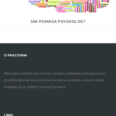
JAK POMAGA PSYCHOLOG?
O PRACOWNI
Placówka została utworzona z myślą o udzielaniu pełnej pomocy
psychologicznej oraz psychiatrycznej wszystkim osobom, które
znajdują się w ciężkiej sytuacji życiowej.
LINKI