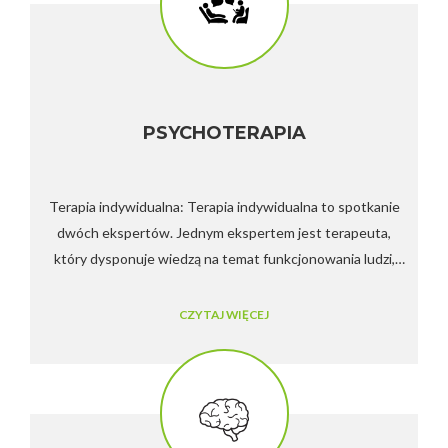
PSYCHOTERAPIA
Terapia indywidualna: Terapia indywidualna to spotkanie
dwóch ekspertów. Jednym ekspertem jest terapeuta,
który dysponuje wiedzą na temat funkcjonowania ludzi,
zaburzeń tego funkcjonowania oraz metod, za pomocą
których można sobie z tymi problemami poradzić.
CZYTAJ WIĘCEJ