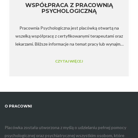
WSPÓŁPRACA Z PRACOWNIĄ
PSYCHOLOGICZNĄ
Pracownia Psychologiczna jest placówką otwartą na
wszelką współpracę z certyfikowanymi terapeutami oraz
lekarzami. Bliższe informacje na temat pracy lub wynajmu
gabinetu pod numerem telefonu 508 810 840.
CZYTAJ WIĘCEJ
O PRACOWNI
Placówka została utworzona z myślą o udzielaniu pełnej pomocy
psychologicznej oraz psychiatrycznej wszystkim osobom, które