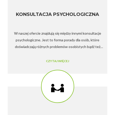
KONSULTACJA PSYCHOLOGICZNA
W naszej ofercie znajdują się między innymi konsultacje
psychologiczne. Jest to forma porady dla osób, które
doświadczają różnych problemów osobistych bądź też
trudności w przystosowaniu się do wszelkiego rodzaju
zmian życiowych. Konsultacja psychologiczna jest także
CZYTAJ WIĘCEJ
doskonałym wsparciem w procesie zdrowienia oraz
rozwiązywania najróżniejszych życiowych kryzysów. Sami
możemy nie poradzić sobie w takiej sytuacji – potrzebny
jest wówczas psycholog lub psychiatra.