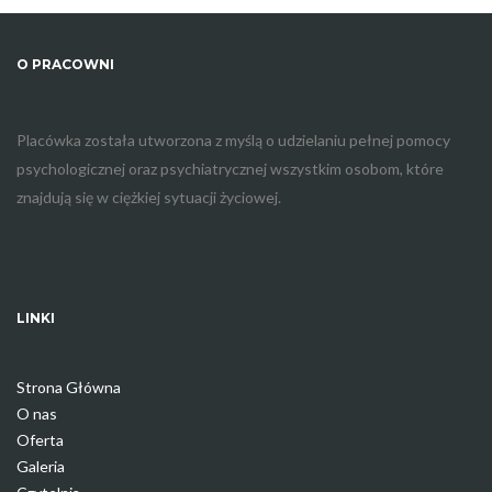
O PRACOWNI
Placówka została utworzona z myślą o udzielaniu pełnej pomocy
psychologicznej oraz psychiatrycznej wszystkim osobom, które
znajdują się w ciężkiej sytuacji życiowej.
LINKI
Strona Główna
O nas
Oferta
Galeria