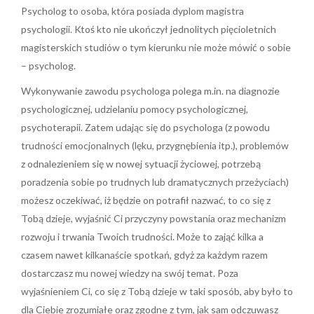
Psycholog to osoba, która posiada dyplom magistra
psychologii. Ktoś kto nie ukończył jednolitych pięcioletnich
magisterskich studiów o tym kierunku nie może mówić o sobie
– psycholog.
Wykonywanie zawodu psychologa polega m.in. na diagnozie
psychologicznej, udzielaniu pomocy psychologicznej,
psychoterapii. Zatem udając się do psychologa (z powodu
trudności emocjonalnych (lęku, przygnębienia itp.), problemów
z odnalezieniem się w nowej sytuacji życiowej, potrzebą
poradzenia sobie po trudnych lub dramatycznych przeżyciach)
możesz oczekiwać, iż będzie on potrafił nazwać, to co się z
Tobą dzieje, wyjaśnić Ci przyczyny powstania oraz mechanizm
rozwoju i trwania Twoich trudności. Może to zająć kilka a
czasem nawet kilkanaście spotkań, gdyż za każdym razem
dostarczasz mu nowej wiedzy na swój temat. Poza
wyjaśnieniem Ci, co się z Tobą dzieje w taki sposób, aby było to
dla Ciebie zrozumiałe oraz zgodne z tym, jak sam odczuwasz