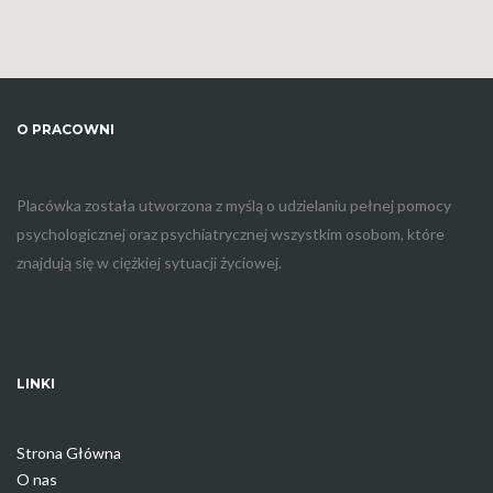
O PRACOWNI
Placówka została utworzona z myślą o udzielaniu pełnej pomocy
psychologicznej oraz psychiatrycznej wszystkim osobom, które
znajdują się w ciężkiej sytuacji życiowej.
LINKI
Strona Główna
O nas