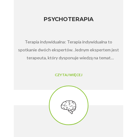
PSYCHOTERAPIA
Terapia indywidualna: Terapia indywidualna to
spotkanie dwóch ekspertów. Jednym ekspertem jest
terapeuta, który dysponuje wiedzą na temat
funkcjonowania ludzi, zaburzeń tego funkcjonowania
oraz metod, za pomocą których można sobie z tymi
CZYTAJ WIĘCEJ
problemami poradzić.