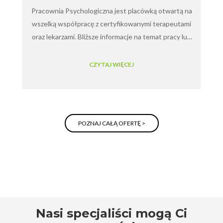
Pracownia Psychologiczna jest placówką otwartą na
wszelką współpracę z certyfikowanymi terapeutami
oraz lekarzami. Bliższe informacje na temat pracy lub
wynajmu gabinetu pod numerem telefonu 508 810
840.
CZYTAJ WIĘCEJ
POZNAJ CAŁĄ OFERTĘ >
Nasi specjaliści mogą Ci