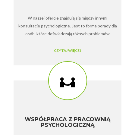
W naszej ofercie znajdują się między innymi
konsultacje psychologiczne. Jest to forma porady dla
osób, które doświadczają różnych problemów
osobistych bądź też trudności w przystosowaniu się
do wszelkiego rodzaju zmian życiowych. Konsultacja
CZYTAJ WIĘCEJ
psychologiczna jest także doskonałym wsparciem w
procesie zdrowienia oraz rozwiązywania
najróżniejszych życiowych kryzysów. Sami możemy nie
poradzić sobie w takiej sytuacji – potrzebny jest
wówczas psycholog lub psychiatra.
WSPÓŁPRACA Z PRACOWNIĄ
PSYCHOLOGICZNĄ